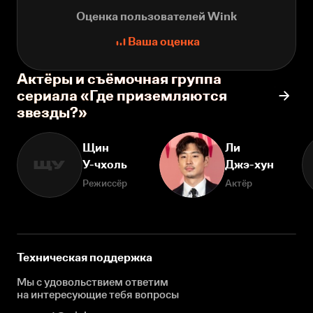
Оценка пользователей Wink
Ваша оценка
Актёры и съёмочная группа
сериала «Где приземляются
звезды?»
Щин
Ли
У-чхоль
Джэ-хун
ЩУ
Режиссёр
Актёр
Техническая поддержка
Мы с удовольствием ответим
на интересующие
тебя вопросы