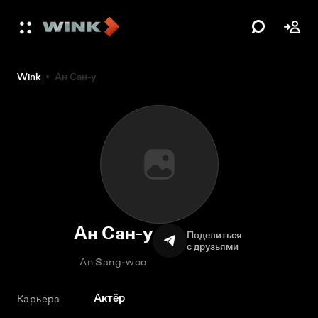
Wink
Ан Сан-у
Ан Сан-у
Поделиться
с друзьями
An Sang-woo
Актёр
Карьера