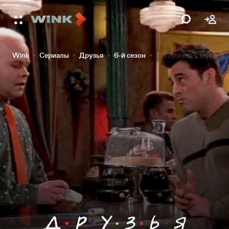
Wink
Сериалы
Друзья
6-й сезон
12. Эпизод c шуткой