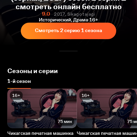
смотреть онлайн бесплатно
9.0
2017, Sikago tajagi
Исторический, Драма
16+
Смотреть 2 серию 1 сезона
Сезоны и серии
1-й сезон
16+
16+
75 мин
75 м
Чикагская печатная машинка
Чикагская печатная маши