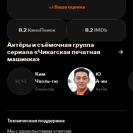
Ваша оценка
8.2
КиноПоиск
8.2
IMDb
Актёры и съёмочная группа
сериала «Чикагская печатная
машинка»
Ким
Ю
Чхоль-гю
А-ин
КЧ
Режиссёр
Актёр
Техническая поддержка
Мы с удовольствием ответим