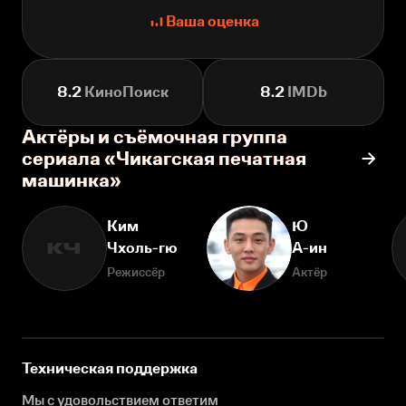
Ваша оценка
8.2
КиноПоиск
8.2
IMDb
Актёры и съёмочная группа
сериала «Чикагская печатная
машинка»
Ким
Ю
Чхоль-гю
А-ин
КЧ
Режиссёр
Актёр
Техническая поддержка
Мы с удовольствием ответим