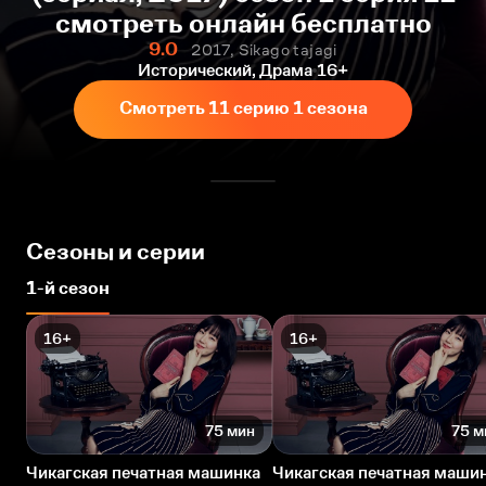
смотреть онлайн бесплатно
9.0
2017, Sikago tajagi
Исторический, Драма
16+
Смотреть 11 серию 1 сезона
Сезоны и серии
1-й сезон
16+
16+
75 мин
75 м
Чикагская печатная машинка
Чикагская печатная маши