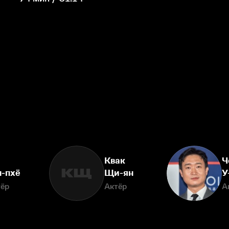
Квак
Ч
КЩ
н-пхё
Щи-ян
У
тёр
Актёр
А