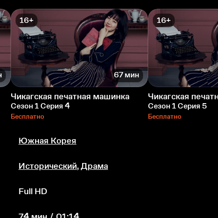
16+
16+
н
67 мин
Чикагская печатная машинка
Чикагская печат
Сезон 1 Серия 4
Сезон 1 Серия 5
Бесплатно
Бесплатно
Южная Корея
Исторический
,
Драма
Full HD
74 мин / 01:14