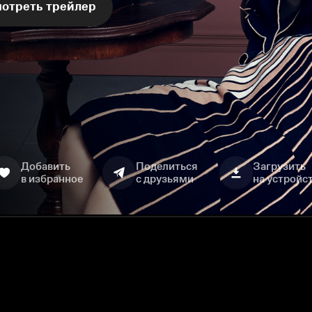
отреть трейлер
Добавить
Поделиться
Загрузить
в избранное
с друзьями
на устройс