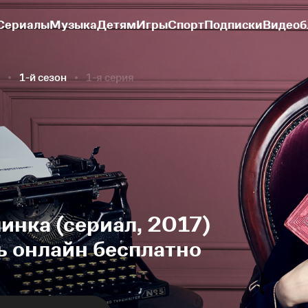
Сериалы
Музыка
Детям
Игры
Спорт
Подписки
Видеоб
1-й сезон
1-я серия
инка (сериал, 2017)
ь онлайн бесплатно