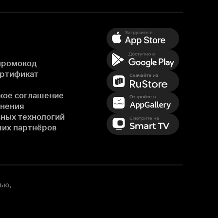
промокод
ертификат
кое соглашение
енения
ных технологий
ших партнёров
ью,