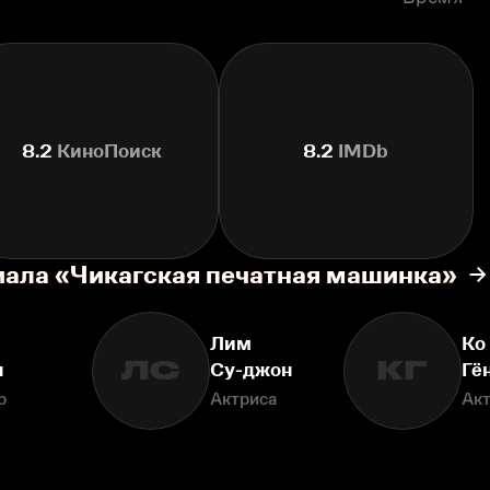
8.2
КиноПоиск
8.2
IMDb
иала «Чикагская печатная машинка»
Лим
Ко
ЛС
КГ
н
Су-джон
Гё
р
Актриса
Ак