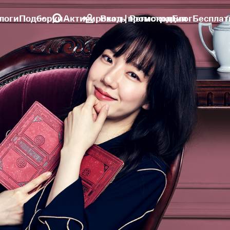
логи
Подборки
Активировать промокод
Вход | Регистрация
Блог
Бесплат