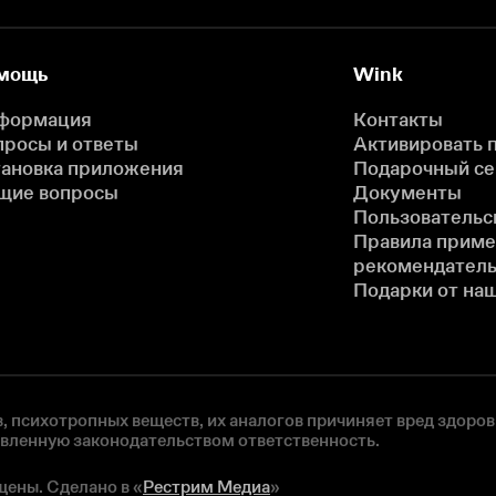
мощь
Wink
формация
Контакты
просы и ответы
Активировать 
тановка приложения
Подарочный с
щие вопросы
Документы
Пользовательс
Правила прим
рекомендатель
Подарки от на
, психотропных веществ, их аналогов причиняет вред здоров
овленную законодательством ответственность.
щены. Сделано в «
Рестрим Медиа
»