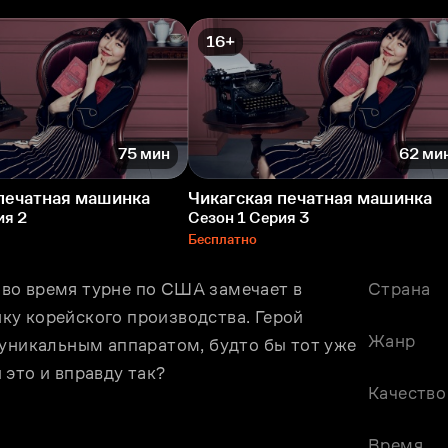
16+
75 мин
62 ми
печатная машинка
Чикагская печатная машинка
ия 2
Сезон 1 Серия 3
Бесплатно
во время турне по США замечает в 
Страна
у корейского производства. Герой 
Жанр
уникальным аппаратом, будто бы тот уже 
 это и вправду так?
Качество
Время