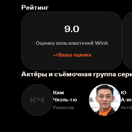
Рейтинг
9.0
Оценка пользователей Wink
Ваша оценка
Актёры и съёмочная группа сер
Ким
Ю
КЧ
Чхоль-гю
А-и
Режиссёр
Актё