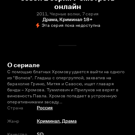
онлайн
2011, Черные волки, 7 серия
Драма, Криминал
18+
Эта серия пока недоступна
О сериале
С помощью блатных Хромову удаeтся выйти на одного 
из "Волков". Гладыш с опергруппой, захватив на 
барахолке Гриню, Митяя и Савосю, ищет главаря 
банды – Хромова. Тумилевич и Прилуков не верят в 
виновность Павла. Хромов попадает в устроенную 
оперативниками засаду...
Страна
Россия
Жанр
Криминал
,
Драма
Качество
SD