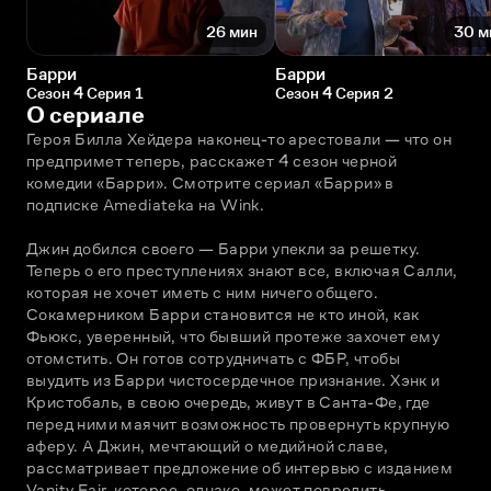
26 мин
30 м
Барри
Барри
Сезон 4 Серия 1
Сезон 4 Серия 2
О сериале
Героя Билла Хейдера наконец-то арестовали — что он 
предпримет теперь, расскажет 4 сезон черной 
комедии «Барри». Смотрите сериал «Барри» в 
подписке Amediateka на Wink.
Джин добился своего — Барри упекли за решетку. 
Теперь о его преступлениях знают все, включая Салли, 
которая не хочет иметь с ним ничего общего. 
Сокамерником Барри становится не кто иной, как 
Фьюкс, уверенный, что бывший протеже захочет ему 
отомстить. Он готов сотрудничать с ФБР, чтобы 
выудить из Барри чистосердечное признание. Хэнк и 
Кристобаль, в свою очередь, живут в Санта-Фе, где 
перед ними маячит возможность провернуть крупную 
аферу. А Джин, мечтающий о медийной славе, 
рассматривает предложение об интервью с изданием 
Vanity Fair, которое, однако, может повредить 