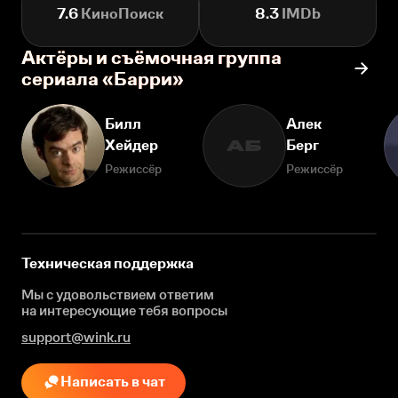
7.6
КиноПоиск
8.3
IMDb
Актёры и съёмочная группа
сериала «Барри»
Билл
Алек
Хейдер
Берг
АБ
Режиссёр
Режиссёр
Техническая поддержка
Мы с удовольствием ответим
на интересующие
тебя вопросы
support@wink.ru
Написать в чат