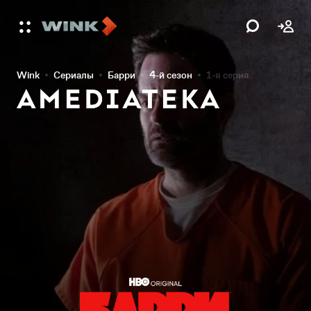
Wink
Сериалы
Барри
4-й сезон
1-я серия