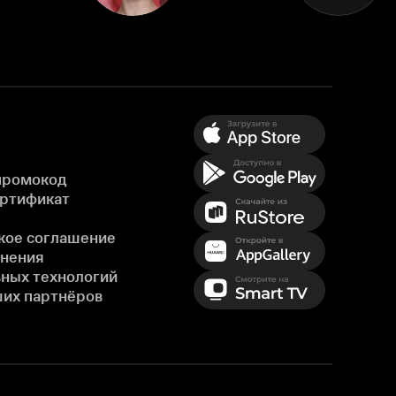
промокод
ертификат
кое соглашение
енения
ных технологий
ших партнёров