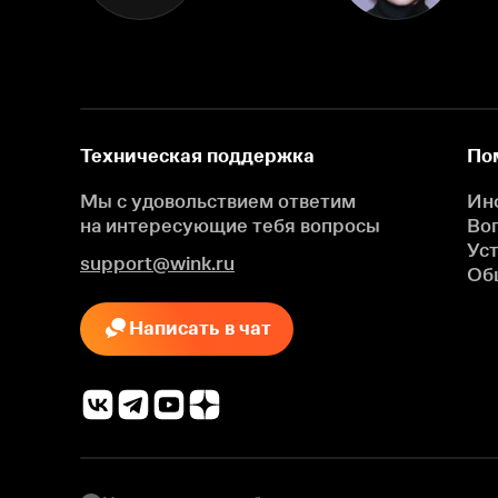
Техническая поддержка
По
Мы с удовольствием ответим
Ин
на интересующие
тебя вопросы
Во
Ус
support@wink.ru
Об
Написать в чат