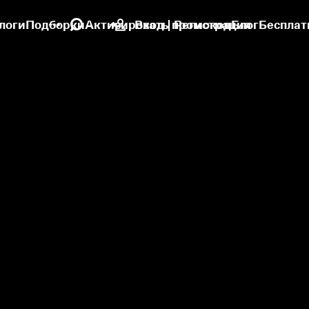
логи
Подборки
Активировать промокод
Вход | Регистрация
Блог
Бесплат