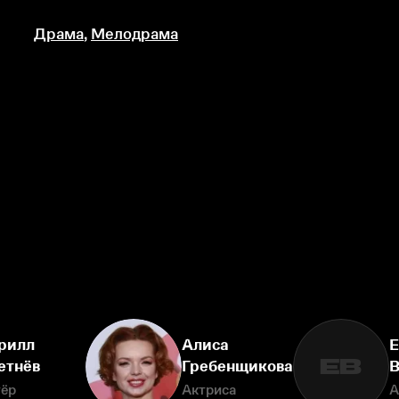
Драма
,
Мелодрама
рилл
Алиса
Е
ЕВ
етнёв
Гребенщикова
В
тёр
Актриса
А