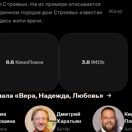
 Строевых. На их примере описывается 
Жанр
ринном городке дом Строевых известен 
десь жили врачи.
6.6
КиноПоиск
3.8
IMDb
иала «Вера, Надежда, Любовь»
ия
Дмитрий
Ки
ошина
Харатьян
Пл
иса
Актёр
Ак