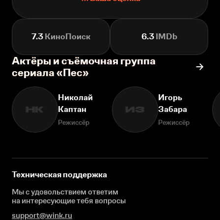
7.3
КиноПоиск
6.3
IMDb
Актёры и съёмочная группа
сериала «Пес»
Николай
Игорь
Каптан
Забара
НК
ИЗ
Режиссёр
Режиссёр
Техническая поддержка
Мы с удовольствием ответим
на интересующие
тебя вопросы
support@wink.ru