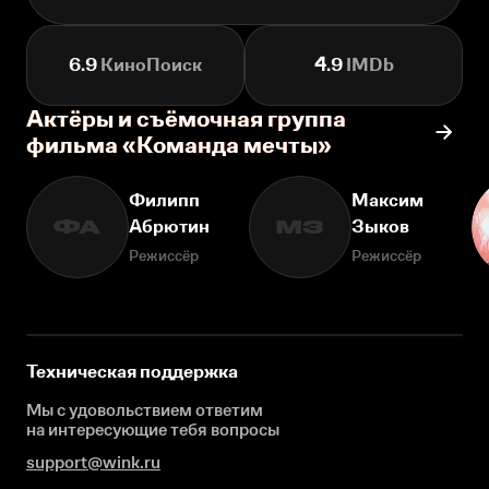
6.9
КиноПоиск
4.9
IMDb
Актёры и съёмочная группа
фильма «Команда мечты»
Филипп
Максим
Абрютин
Зыков
ФА
МЗ
Режиссёр
Режиссёр
Техническая поддержка
Мы с удовольствием ответим
на интересующие
тебя вопросы
support@wink.ru