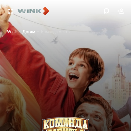
Wink
Детям
Команда мечты