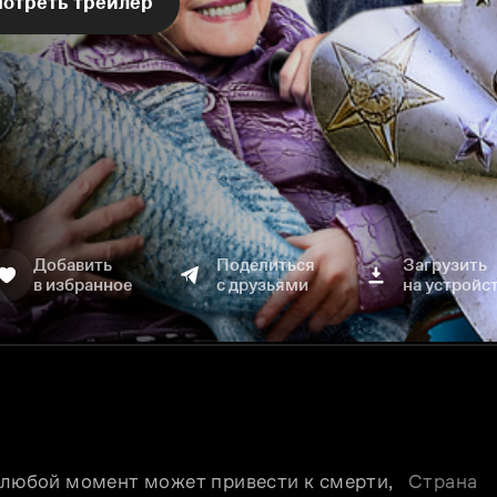
отреть трейлер
Добавить
Поделиться
Загрузить
в избранное
с друзьями
на устройс
 любой момент может привести к смерти, 
Страна