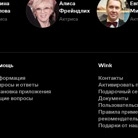
ина
Алиса
Ев
лова
Фрейндлих
Ми
иса
Актриса
Ак
мощь
Wink
формация
Контакты
просы и ответы
Активировать 
тановка приложения
Подарочный с
щие вопросы
Документы
Пользовательс
Правила прим
рекомендатель
Подарки от на