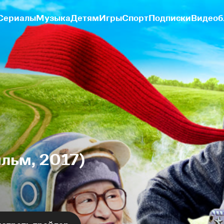
Сериалы
Музыка
Детям
Игры
Спорт
Подписки
Видеоб
льм, 2017)