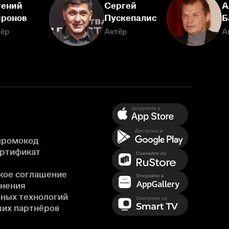
гений
Сергей
А
ронов
Пускепалис
Б
тёр
Актёр
А
промокод
ертификат
кое соглашение
енения
ных технологий
ших партнёров