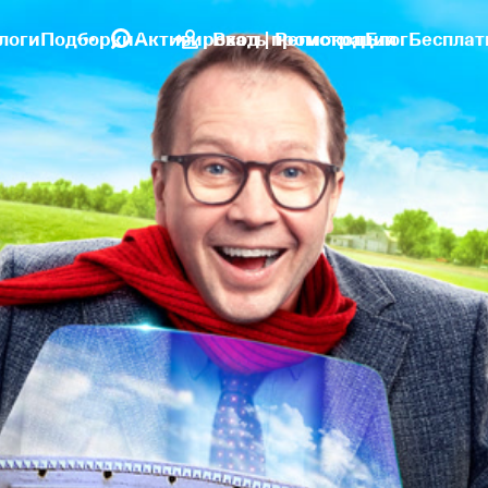
логи
Подборки
Активировать промокод
Вход | Регистрация
Блог
Бесплат