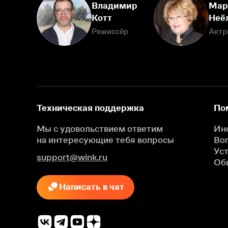
Владимир
Мар
Котт
Неё
Режиссёр
Актр
Техническая поддержка
По
Мы с удовольствием ответим
Ин
на интересующие
тебя вопросы
Во
Ус
support@wink.ru
Об
Написать в чат