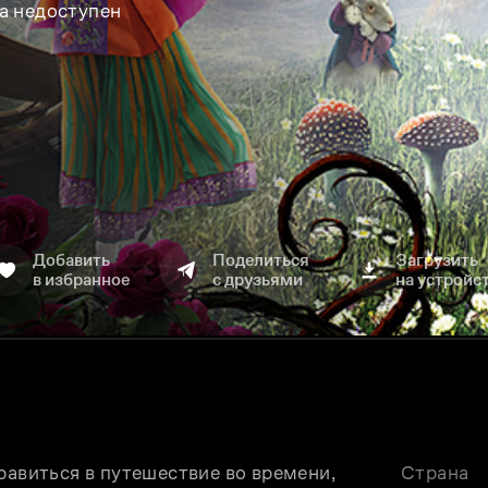
а недоступен
Добавить
Поделиться
Загрузить
в избранное
с друзьями
на устройс
равиться в путешествие во времени, 
Страна