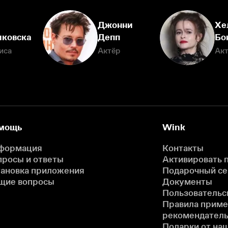
Джонни
Хе
иковска
Депп
Бо
иса
Актёр
Ак
мощь
Wink
формация
Контакты
просы и ответы
Активировать 
тановка приложения
Подарочный с
щие вопросы
Документы
Пользовательс
Правила прим
рекомендатель
Подарки от на