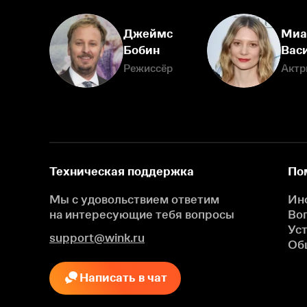
Джеймс
Миа
Бобин
Вас
Режиссёр
Актр
Техническая поддержка
По
Мы с удовольствием ответим
Ин
на интересующие
тебя вопросы
Во
Ус
support@wink.ru
Об
Написать в чат