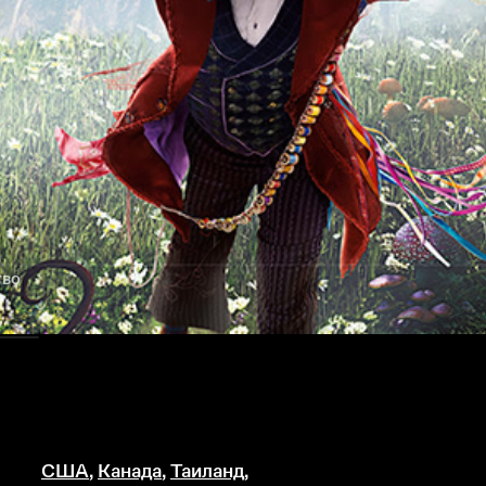
тво
США
,
Канада
,
Таиланд
,