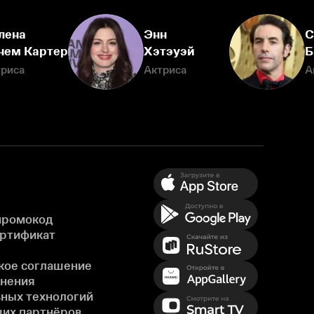
лена
Энн
С
нем Картер
Хэтэуэй
Б
триса
Актриса
А
промокод
ертификат
кое соглашение
енения
ных технологий
ших партнёров