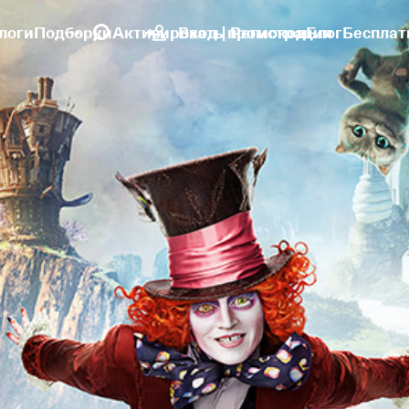
логи
Подборки
Активировать промокод
Вход | Регистрация
Блог
Бесплат