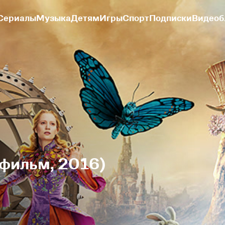
Сериалы
Музыка
Детям
Игры
Спорт
Подписки
Видеоб
(фильм, 2016)