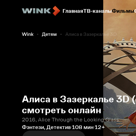
Главная
ТВ-каналы
Фильмы
Wink
Детям
Алиса в Зазеркалье 3D
Алиса в Зазеркалье 3D 
смотреть онлайн
2016, Alice Through the Looking Glass
Фэнтези, Детектив
108 мин
12+