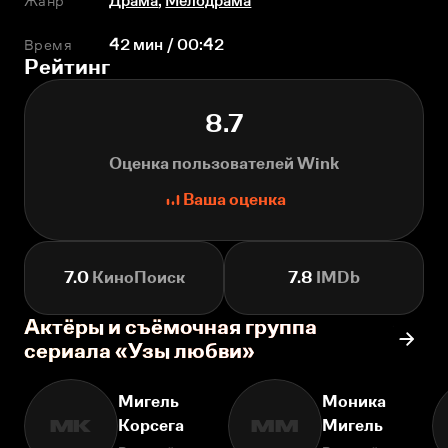
Жанр
Драма
,
Мелодрама
Время
42 мин / 00:42
Рейтинг
8.7
Оценка пользователей Wink
Ваша оценка
7.0
КиноПоиск
7.8
IMDb
Актёры и съёмочная группа
сериала «Узы любви»
Мигель
Моника
Корсега
Мигель
МК
ММ