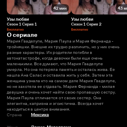
42 мин
43 м
Узы любви
Узы любви
Сезон 1 Серия 1
Сезон 1 Серия 2
Бесплатно
Бесплатно
О сериале
Мария Гваделупе, Мария Паула и Мария Фернанда - 
тройняшки. Внешне их трудно различить, но у них очень 
разные характеры. Их родители погибли в 
автокатастрофе, когда девочки были еще очень 
маленькими. Все думают, что Мария Гваделупе 
умерла. Но она потеряла память и осталась жива. Ее 
нашла Ана Салас и оставила жить у себя. Затем эта 
женщина узнала кто на самом деле Мария Гваделупе, 
но не захотела ее отдавать. Мария Фернанда - милая 
девушка и очень хочет найти свою пропавшую сестру. 
Мария Паула отличается от своих сестер. Она 
элегантна, капризна и эгоистична. Всегда хочет 
находиться в центре внимания.
Страна
Мексика