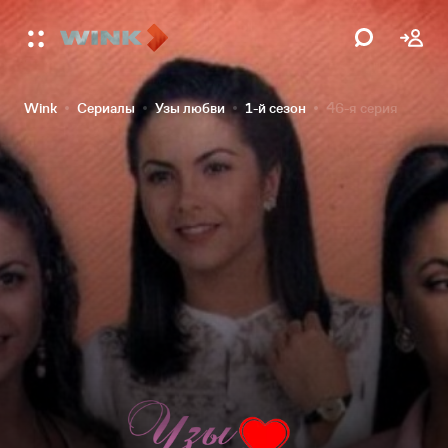
Wink
Сериалы
Узы любви
1-й сезон
46-я серия