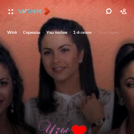
Wink
Сериалы
Узы любви
1-й сезон
33-я серия