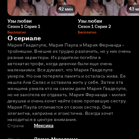
42 мин
43 м
Узы любви
Узы любви
Сезон 1 Серия 1
Сезон 1 Серия 2
Бесплатно
Бесплатно
О сериале
Мария Гваделупе, Мария Паула и Мария Фернанда - 
тройняшки. Внешне их трудно различить, но у них очень 
разные характеры. Их родители погибли в 
автокатастрофе, когда девочки были еще очень 
маленькими. Все думают, что Мария Гваделупе 
умерла. Но она потеряла память и осталась жива. Ее 
нашла Ана Салас и оставила жить у себя. Затем эта 
женщина узнала кто на самом деле Мария Гваделупе, 
но не захотела ее отдавать. Мария Фернанда - милая 
девушка и очень хочет найти свою пропавшую сестру. 
Мария Паула отличается от своих сестер. Она 
элегантна, капризна и эгоистична. Всегда хочет 
находиться в центре внимания.
Страна
Мексика