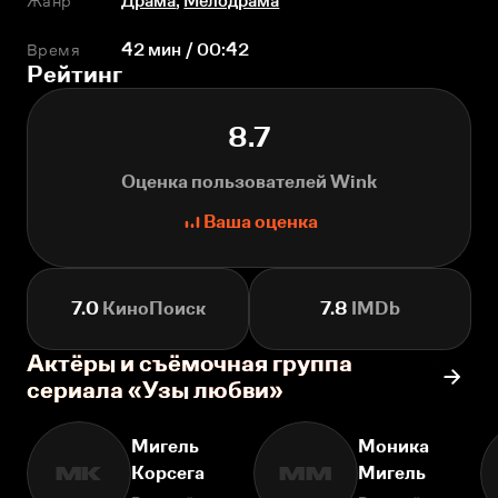
Жанр
Драма
,
Мелодрама
Время
42 мин / 00:42
Рейтинг
8.7
Оценка пользователей Wink
Ваша оценка
7.0
КиноПоиск
7.8
IMDb
Актёры и съёмочная группа
сериала «Узы любви»
Мигель
Моника
Корсега
Мигель
МК
ММ