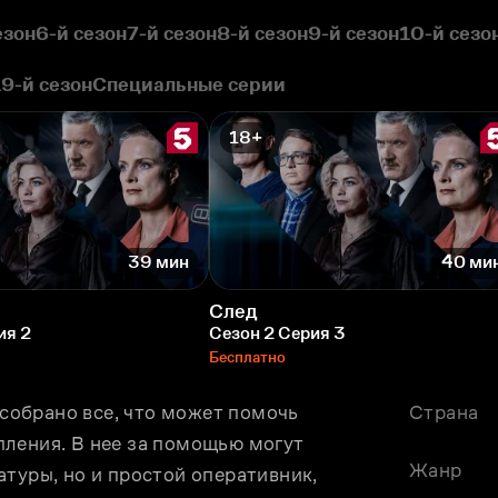
езон
6-й сезон
7-й сезон
8-й сезон
9-й сезон
10-й сезо
19-й сезон
Специальные серии
18+
39 мин
40 ми
След
ия 2
Сезон 2 Серия 3
Бесплатно
обрано все, что может помочь 
Страна
ления. В нее за помощью могут 
Жанр
туры, но и простой оперативник, 