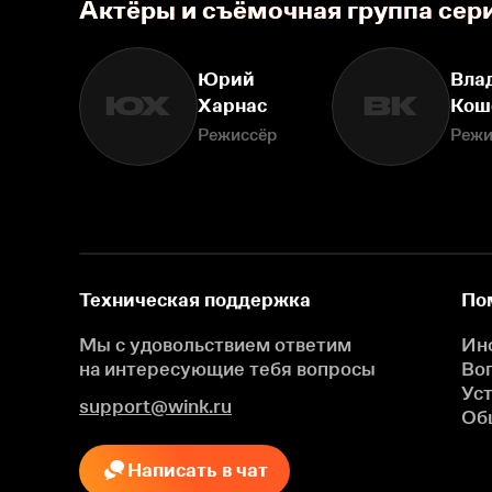
Актёры и съёмочная группа сер
Юрий
Вла
ЮХ
ВК
Харнас
Кош
Режиссёр
Режи
Техническая поддержка
По
Мы с удовольствием ответим
Ин
на интересующие
тебя вопросы
Во
Ус
support@wink.ru
Об
Написать в чат