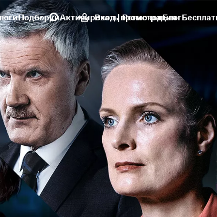
логи
Подборки
Активировать промокод
Вход | Регистрация
Блог
Бесплат