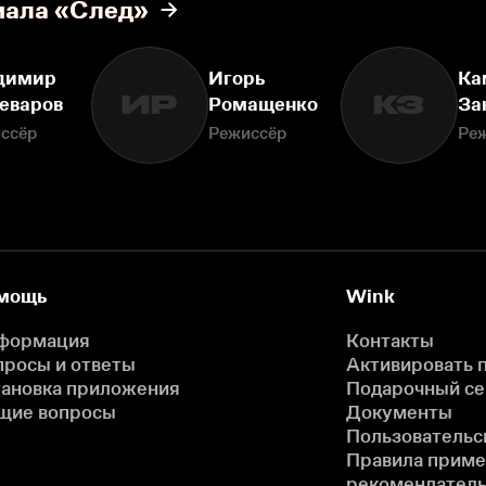
иала «След»
димир
Игорь
Ка
ИР
КЗ
еваров
Ромащенко
За
ссёр
Режиссёр
Ре
мощь
Wink
формация
Контакты
просы и ответы
Активировать 
тановка приложения
Подарочный с
щие вопросы
Документы
Пользовательс
Правила прим
рекомендатель