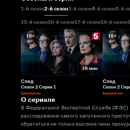
1-й сезон
2-й сезон
3-й сезон
4-й сезон
5-й с
15-й сезон
16-й сезон
17-й сезон
18-й сезон
18+
18+
38 мин
След
След
Сезон 2 Серия 1
Сезон 2 Сер
Бесплатно
Бесплатно
О сериале
В Федеральной Экспертной Службе (ФЭС) с
расследованию самого запутанного преступ
обратиться не только высокие чины прокура