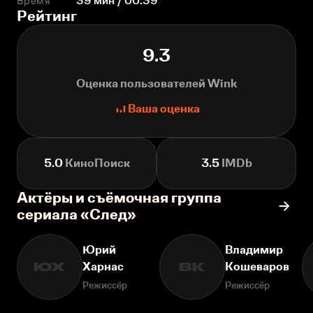
Время
39 мин / 00:39
Рейтинг
9.3
Оценка пользователей Wink
Ваша оценка
5.0
КиноПоиск
3.5
IMDb
Актёры и съёмочная группа
сериала «След»
Юрий
Владимир
Харнас
Кошеваров
ЮХ
ВК
Режиссёр
Режиссёр