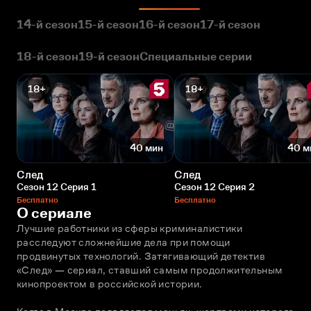
14-й сезон
15-й сезон
16-й сезон
17-й сезон
18-й сезон
19-й сезон
Специальные серии
18+
18+
40 мин
40 м
След
След
Сезон 12 Серия 1
Сезон 12 Серия 2
Бесплатно
Бесплатно
О сериале
Лучшие работники из сферы криминалистики 
расследуют сложнейшие дела при помощи 
продвинутых технологий. Затягивающий детектив 
«След» — сериал, ставший самым продолжительным 
кинопроектом в российской истории. 