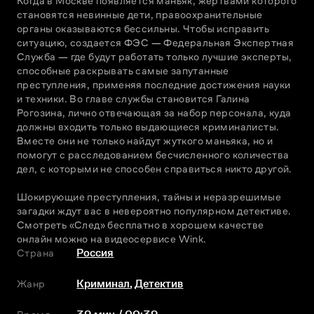
Когда в Москве появляется маньяк, жертвами которого 
становятся невинные дети, правоохранительные 
органы оказываются бессильны. Чтобы исправить 
ситуацию, создается ФЭС — Федеральная Экспертная 
Служба — где будут работать только лучшие эксперты, 
способные раскрывать самые запутанные 
преступления, применяя последние достижения науки 
и техники. Во главе службы становится Галина 
Рогозина, лично отвечающая за набор персонала, куда 
должны входить только выдающиеся криминалисты. 
Вместе они не только найдут жуткого маньяка, но и 
помогут с расследованием бесчисленного количества 
дел, с которыми не способен справиться никто другой.
Шокирующие преступления, тайны и неразрешимые 
загадки ждут вас в невероятно популярном детективе. 
Смотреть «След» бесплатно в хорошем качестве 
онлайн можно на видеосервисе Wink.
Страна
Россия
Жанр
Криминал
,
Детектив