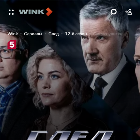
Wink
Сериалы
След
12-й сезон
Секрет улитки