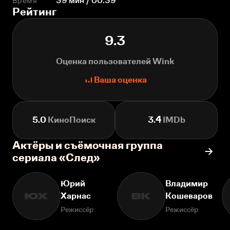
Время
39 мин / 00:39
Рейтинг
9.3
Оценка пользователей Wink
Ваша оценка
5.0
КиноПоиск
3.4
IMDb
Актёры и съёмочная группа
сериала «След»
Юрий
Владимир
Харнас
Кошеваров
ЮХ
ВК
Режиссёр
Режиссёр