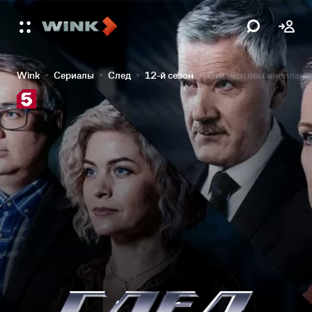
Wink
Сериалы
След
12-й сезон
Эти чёртовы иноплане