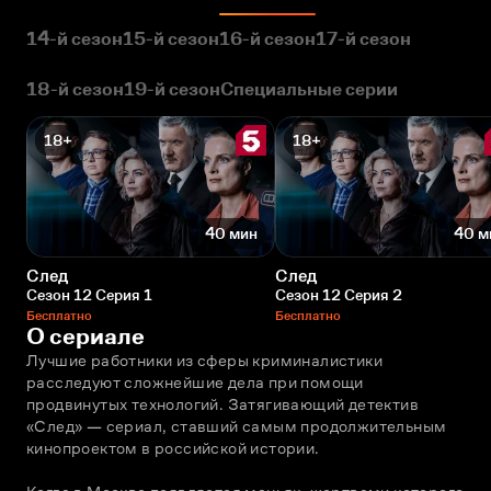
14-й сезон
15-й сезон
16-й сезон
17-й сезон
18-й сезон
19-й сезон
Специальные серии
18+
18+
40 мин
40 м
След
След
Сезон 12 Серия 1
Сезон 12 Серия 2
Бесплатно
Бесплатно
О сериале
Лучшие работники из сферы криминалистики 
расследуют сложнейшие дела при помощи 
продвинутых технологий. Затягивающий детектив 
«След» — сериал, ставший самым продолжительным 
кинопроектом в российской истории. 