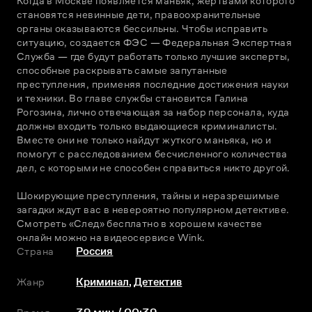
Когда в Москве появляется маньяк, жертвами которого 
становятся невинные дети, правоохранительные 
органы оказываются бессильны. Чтобы исправить 
ситуацию, создается ФЭС — Федеральная Экспертная 
Служба — где будут работать только лучшие эксперты, 
способные раскрывать самые запутанные 
преступления, применяя последние достижения науки 
и техники. Во главе службы становится Галина 
Рогозина, лично отвечающая за набор персонала, куда 
должны входить только выдающиеся криминалисты. 
Вместе они не только найдут жуткого маньяка, но и 
помогут с расследованием бесчисленного количества 
дел, с которыми не способен справиться никто другой.
Шокирующие преступления, тайны и неразрешимые 
загадки ждут вас в невероятно популярном детективе. 
Смотреть «След» бесплатно в хорошем качестве 
онлайн можно на видеосервисе Wink.
Страна
Россия
Жанр
Криминал
,
Детектив