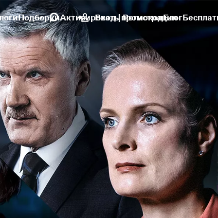
логи
Подборки
Активировать промокод
Вход | Регистрация
Блог
Бесплат