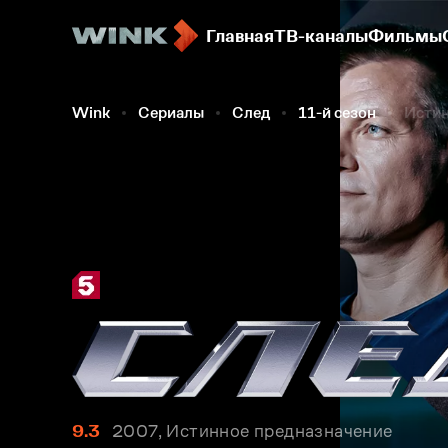
Главная
ТВ-каналы
Фильмы
Wink
Сериалы
След
11-й сезон
Истин
9.3
2007, Истинное предназначение