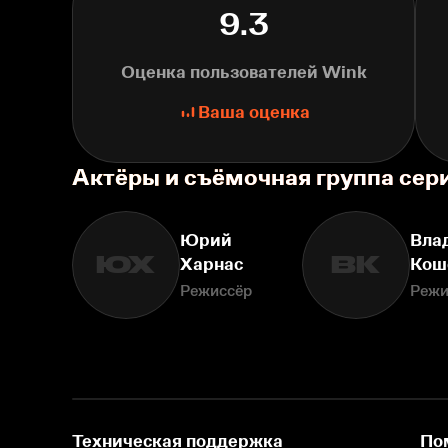
9.3
Оценка пользователей Wink
Ваша оценка
Актёры и съёмочная группа сер
Юрий
Вла
ЮХ
ВК
Харнас
Кош
Режиссёр
Режи
Техническая поддержка
По