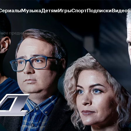
Сериалы
Музыка
Детям
Игры
Спорт
Подписки
Видеоб
ное предназначение