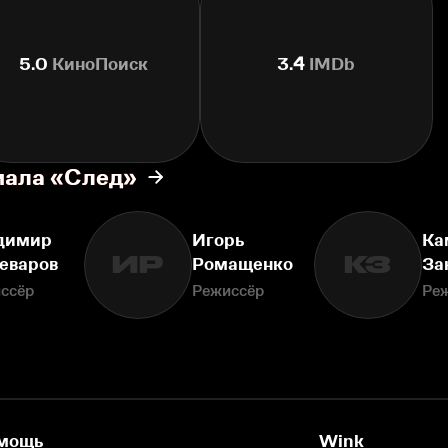
5.0
КиноПоиск
3.4
IMDb
иала «След»
димир
Игорь
Ка
ИР
КЗ
еваров
Ромащенко
За
ссёр
Режиссёр
Ре
мощь
Wink