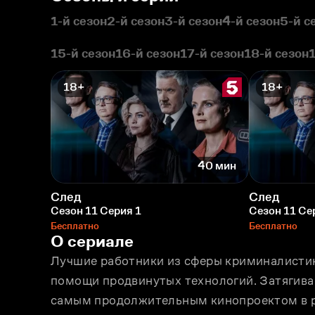
1-й сезон
2-й сезон
3-й сезон
4-й сезон
5-й с
15-й сезон
16-й сезон
17-й сезон
18-й сезон
18+
18+
40 мин
След
След
Сезон 11 Серия 1
Сезон 11 Се
Бесплатно
Бесплатно
О сериале
Лучшие работники из сферы криминалистик
помощи продвинутых технологий. Затягива
самым продолжительным кинопроектом в р