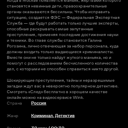
Когда в Москве появляется маньяк, жертвами которого 
становятся невинные дети, правоохранительные 
органы оказываются бессильны. Чтобы исправить 
ситуацию, создается ФЭС — Федеральная Экспертная 
Служба — где будут работать только лучшие эксперты, 
способные раскрывать самые запутанные 
преступления, применяя последние достижения науки 
и техники. Во главе службы становится Галина 
Рогозина, лично отвечающая за набор персонала, куда 
должны входить только выдающиеся криминалисты. 
Вместе они не только найдут жуткого маньяка, но и 
помогут с расследованием бесчисленного количества 
дел, с которыми не способен справиться никто другой.
Шокирующие преступления, тайны и неразрешимые 
загадки ждут вас в невероятно популярном детективе. 
Смотреть «След» бесплатно в хорошем качестве 
онлайн можно на видеосервисе Wink.
Страна
Россия
Жанр
Криминал
,
Детектив