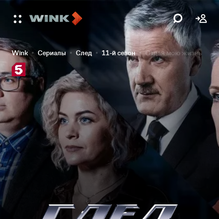
Wink
Сериалы
След
11-й сезон
Отдай мою жизнь