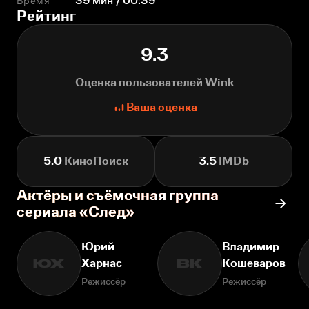
Время
39 мин / 00:39
Рейтинг
9.3
Оценка пользователей Wink
Ваша оценка
5.0
КиноПоиск
3.5
IMDb
Актёры и съёмочная группа
сериала «След»
Юрий
Владимир
Харнас
Кошеваров
ЮХ
ВК
Режиссёр
Режиссёр