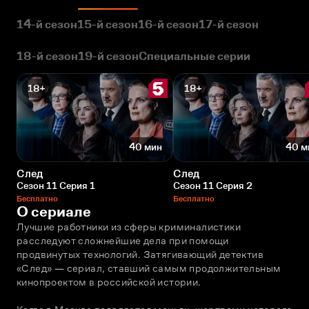
14-й сезон
15-й сезон
16-й сезон
17-й сезон
18-й сезон
19-й сезон
Специальные серии
18+
18+
40 мин
40 м
След
След
Сезон 11 Серия 1
Сезон 11 Серия 2
Бесплатно
Бесплатно
О сериале
Лучшие работники из сферы криминалистики 
расследуют сложнейшие дела при помощи 
продвинутых технологий. Затягивающий детектив 
«След» — сериал, ставший самым продолжительным 
кинопроектом в российской истории. 