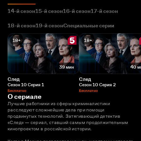
14-й сезон
15-й сезон
16-й сезон
17-й сезон
18-й сезон
19-й сезон
Специальные серии
18+
18+
39 мин
40 м
След
След
Сезон 10 Серия 1
Сезон 10 Серия 2
Бесплатно
Бесплатно
О сериале
Лучшие работники из сферы криминалистики 
расследуют сложнейшие дела при помощи 
продвинутых технологий. Затягивающий детектив 
«След» — сериал, ставший самым продолжительным 
кинопроектом в российской истории. 