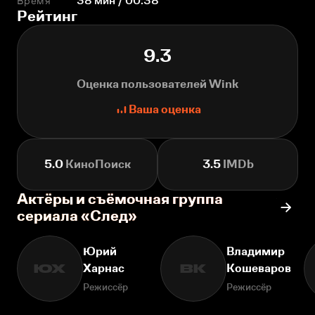
Время
38 мин / 00:38
Рейтинг
9.3
Оценка пользователей Wink
Ваша оценка
5.0
КиноПоиск
3.5
IMDb
Актёры и съёмочная группа
сериала «След»
Юрий
Владимир
Харнас
Кошеваров
ЮХ
ВК
Режиссёр
Режиссёр