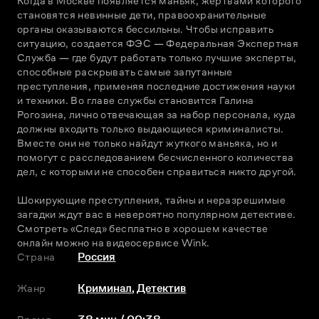
Когда в Москве появляется маньяк, жертвами которого 
становятся невинные дети, правоохранительные 
органы оказываются бессильны. Чтобы исправить 
ситуацию, создается ФЭС — Федеральная Экспертная 
Служба — где будут работать только лучшие эксперты, 
способные раскрывать самые запутанные 
преступления, применяя последние достижения науки 
и техники. Во главе службы становится Галина 
Рогозина, лично отвечающая за набор персонала, куда 
должны входить только выдающиеся криминалисты. 
Вместе они не только найдут жуткого маньяка, но и 
помогут с расследованием бесчисленного количества 
дел, с которыми не способен справиться никто другой.
Шокирующие преступления, тайны и неразрешимые 
загадки ждут вас в невероятно популярном детективе. 
Смотреть «След» бесплатно в хорошем качестве 
онлайн можно на видеосервисе Wink.
Страна
Россия
Жанр
Криминал
,
Детектив