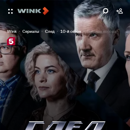
Wink
Сериалы
След
10-й сезон
Жирная корова