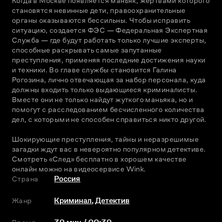
Когда в Москве появляется маньяк, жертвами которого 
становятся невинные дети, правоохранительные 
органы оказываются бессильны. Чтобы исправить 
ситуацию, создается ФЭС — Федеральная Экспертная 
Служба — где будут работать только лучшие эксперты, 
способные раскрывать самые запутанные 
преступления, применяя последние достижения науки 
и техники. Во главе службы становится Галина 
Рогозина, лично отвечающая за набор персонала, куда 
должны входить только выдающиеся криминалисты. 
Вместе они не только найдут жуткого маньяка, но и 
помогут с расследованием бесчисленного количества 
дел, с которыми не способен справиться никто другой.
Шокирующие преступления, тайны и неразрешимые 
загадки ждут вас в невероятно популярном детективе. 
Смотреть «След» бесплатно в хорошем качестве 
онлайн можно на видеосервисе Wink.
Страна
Россия
Жанр
Криминал
,
Детектив