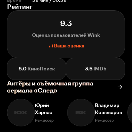
Время
39 мин / 00:39
Рейтинг
9.3
Оценка пользователей Wink
Ваша оценка
5.0
КиноПоиск
3.5
IMDb
Актёры и съёмочная группа
сериала «След»
Юрий
Владимир
Харнас
Кошеваров
ЮХ
ВК
Режиссёр
Режиссёр