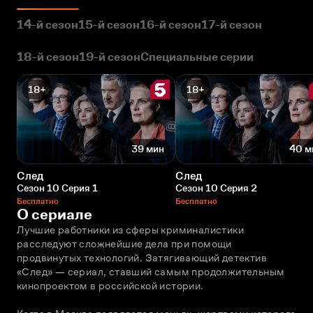
14-й сезон
15-й сезон
16-й сезон
17-й сезон
18-й сезон
19-й сезон
Специальные серии
18+
18+
39 мин
40 м
След
След
Сезон 10 Серия 1
Сезон 10 Серия 2
Бесплатно
Бесплатно
О сериале
Лучшие работники из сферы криминалистики 
расследуют сложнейшие дела при помощи 
продвинутых технологий. Затягивающий детектив 
«След» — сериал, ставший самым продолжительным 
кинопроектом в российской истории. 