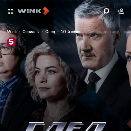
Wink
Сериалы
След
10-й сезон
Козырь против депрес