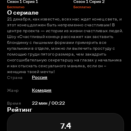
Сезон 1 Серия 1
Сезон 1 Серия 2
Бесплатно
Бесплатно
О сериале
21 декабря, как известно, всех нас ждет конец света, и 
этот конец должен быть непременно счастливым! В 
центре проекта — истории из жизни счастливых людей. 
Шоу «Счастливый конец» расскажет как заставить 
блондинку с пышными формами примерить все 
купальники в отделе, можно ли вылечить простуду с 
помощью груди пятого размера, чем закадрить 
сногсшибательную секретаршу на глазах у начальника 
и как отыскать сексуального маньяка, если он – 
женщина твоей мечты!
Страна
Россия
Жанр
Комедия
Время
22 мин / 00:22
Рейтинг
7.4