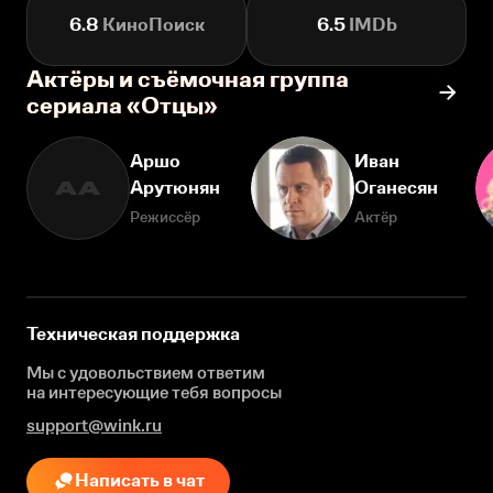
6.8
КиноПоиск
6.5
IMDb
Актёры и съёмочная группа
сериала «Отцы»
Аршо
Иван
Арутюнян
Оганесян
АА
Режиссёр
Актёр
Техническая поддержка
Мы с удовольствием ответим
на интересующие
тебя вопросы
support@wink.ru
Написать в чат