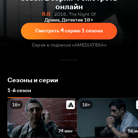
онлайн
8.8
2016, The Night Of
Драма, Детектив
18+
Смотреть 4 серию 1 сезона
Серия в подписке «AMEDIATEKA»
Сезоны и серии
1-й сезон
18+
18+
74 мин
56 м