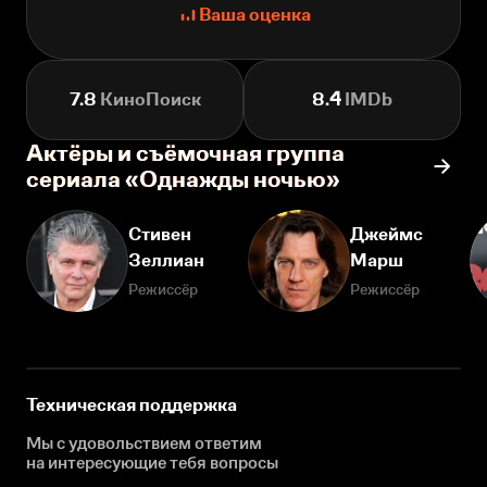
Ваша оценка
7.8
КиноПоиск
8.4
IMDb
Актёры и съёмочная группа
сериала «Однажды ночью»
Стивен
Джеймс
Зеллиан
Марш
Режиссёр
Режиссёр
Техническая поддержка
Мы с удовольствием ответим
на интересующие
тебя вопросы