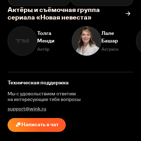
Актёры и съёмочная группа
сериала «Новая невеста»
Толга
Лале
Менди
Башар
ТМ
Актёр
Актриса
Техническая поддержка
Мы с удовольствием ответим
на интересующие
тебя вопросы
support@wink.ru
Написать в чат