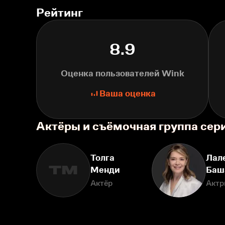
Рейтинг
8.9
Оценка пользователей Wink
Ваша оценка
Актёры и съёмочная группа сер
Толга
Лал
ТМ
Менди
Баш
Актёр
Актр