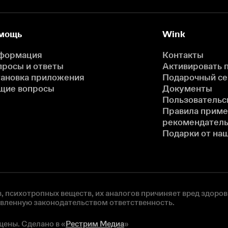
мощь
Wink
формация
Контакты
просы и ответы
Активировать 
тановка приложения
Подарочный с
щие вопросы
Документы
Пользовательс
Правила прим
рекомендатель
Подарки от на
, психотропных веществ, их аналогов причиняет вред здоров
овленную законодательством ответственность.
щены. Сделано в «
Рестрим Медиа
»