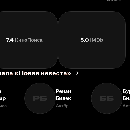
7.4
КиноПоиск
5.0
IMDb
иала «Новая невеста»
е
Ренан
Бу
РБ
ББ
ар
Билек
Би
иса
Актёр
Ак