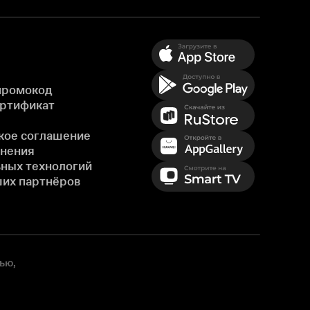
промокод
ертификат
кое соглашение
енения
ных технологий
ших партнёров
ью,