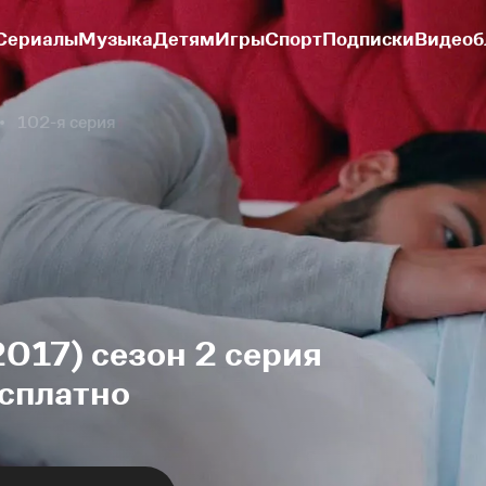
Сериалы
Музыка
Детям
Игры
Спорт
Подписки
Видеоб
102-я серия
2017) сезон 2 серия
есплатно