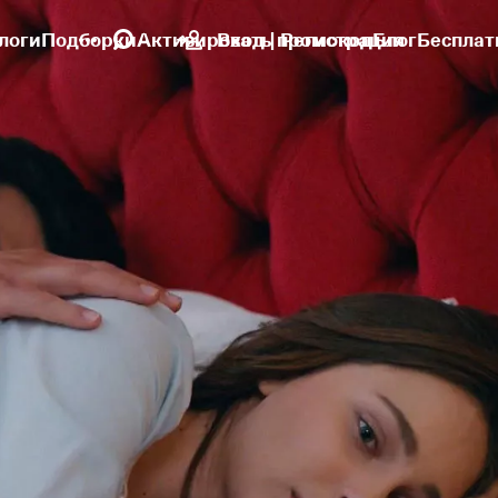
логи
Подборки
Активировать промокод
Вход | Регистрация
Блог
Бесплат