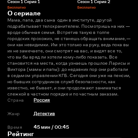
Сезон 1 Серия 1
Сезон 1 Серия 2
Бесплатно
Бесплатно
О сериале
Мама, папа, два сына  один в институте, другой 
подрабатывает телохранителем. Посмотришь на них — 
вроде обычная семья. Встретив такую в толпе 
городских прохожих, не станешь обращать внимание,— 
они как невидимки. Им это только на руку, ведь пока вы 
их не замечаете, они смотрят на вас, и видят все то, 
что вы бы вряд ли хотели кому-либо показать. Все 
становится на места, когда узнаешь прошлое Ларисы и 
Виктора (мамы и папы): до недавних пор они работали 
в седьмом управлении КГБ. Сегодня они уже на пенсии, 
но бывших сотрудников служб безопасности, как 
известно, не бывает, и они продолжают заниматься 
слежкой в частном порядке и по частным заказам.
Страна
Россия
Жанр
Детектив
Время
45 мин / 00:45
Рейтинг