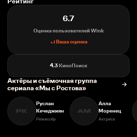
Рейтинг
6.7
Оценка пользователей Wink
Ваша оценка
4.3
КиноПоиск
Актёры и съёмочная группа
сериала «Мы с Ростова»
Руслан
Алла
Кечеджиян
Моренец
РК
АМ
Режиссёр
Актриса