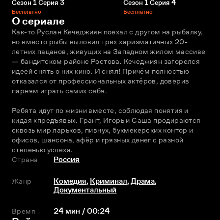
Сезон 1 Серия 3
Сезон 1 Серия 4
Бесплатно
Бесплатно
О сериале
Как-то Руслан Кечеджиян поехал с другом на рыбалку, 
но вместо рыбы выловил трех харизматичных 20-
летних пацанов, живущих на Западном жилом массиве 
— бандитском районе Ростова. Кечеджиян загорелся 
идеей снять о них кино. И снял! Причём полностью 
отказался от профессиональных актёров, доверив 
парням играть самих себя.
Ребята идут по жизни вместе, соблюдая понятия и 
кидая «предъявы». Грант, Игорь и Саша продираются 
сквозь мир ларьков, пивнух, букмекерских контор и 
офисов, шансона, афёр и грязных денег с разной 
степенью успеха.
Страна
Россия
Жанр
Комедия
,
Криминал
,
Драма
,
Документальный
Время
24 мин / 00:24