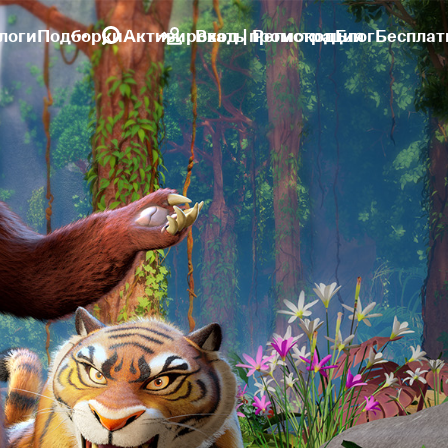
логи
Подборки
Активировать промокод
Вход | Регистрация
Блог
Бесплат