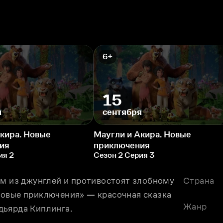
6+
15
я
сентября
кира. Новые
Маугли и Акира. Новые
ия
приключения
ия 2
Сезон 2 Серия 3
ям из джунглей и противостоят злобному 
Страна
овые приключения» — красочная сказка 
Жанр
ьярда Киплинга. 