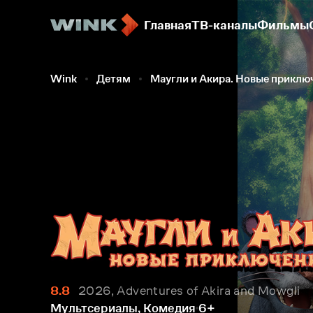
Главная
ТВ-каналы
Фильмы
Wink
Детям
Маугли и Акира. Новые приклю
8.8
2026, Adventures of Akira and Mowgli
Мультсериалы, Комедия
6+