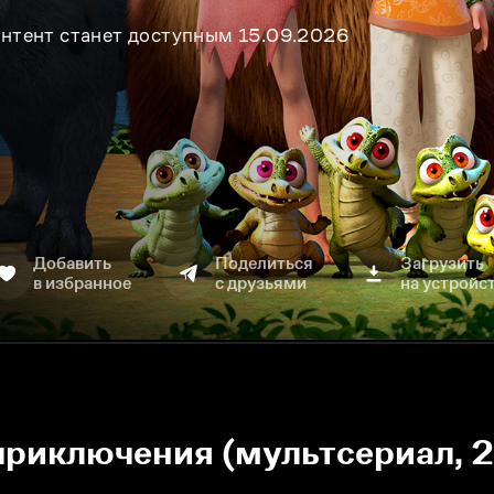
нтент станет доступным 15.09.2026
Добавить
Поделиться
Загрузить
в избранное
с друзьями
на устройс
приключения (мультсериал, 2