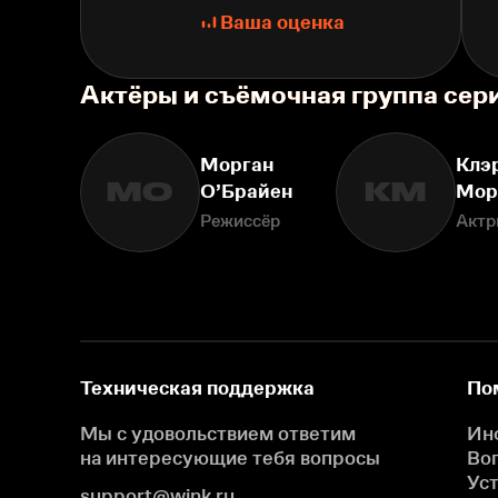
Ваша оценка
Актёры и съёмочная группа сер
Морган
Клэ
МО
КМ
О’Брайен
Мор
Режиссёр
Актр
Техническая поддержка
По
Мы с удовольствием ответим
Ин
на интересующие
тебя вопросы
Во
Ус
support@wink.ru