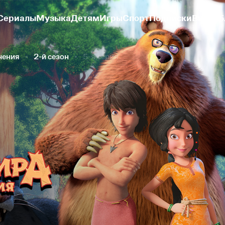
Сериалы
Музыка
Детям
Игры
Спорт
Подписки
Видеоб
чения
2-й сезон
5-я серия