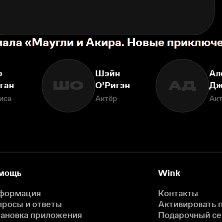
иала «Маугли и Акира. Новые приключ
р
Шэйн
Ал
ШО
АД
ган
О’Ригэн
Дж
иса
Актёр
Ак
мощь
Wink
формация
Контакты
просы и ответы
Активировать 
тановка приложения
Подарочный с