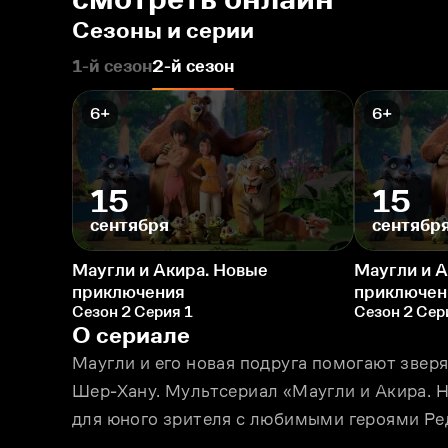
Сезоны и серии
1-й сезон
2-й сезон
6+
6+
15
15
сентября
сентябр
Маугли и Акира. Новые
Маугли и А
приключения
приключен
Сезон 2 Серия 1
Сезон 2 Сер
О сериале
Маугли и его новая подруга помогают звер
Шер-Хану. Мультсериал «Маугли и Акира. Н
для юного зрителя с любимыми героями Ред