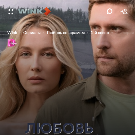
Wink
Сериалы
Любовь со шрамом
1-й сезон
2-я серия