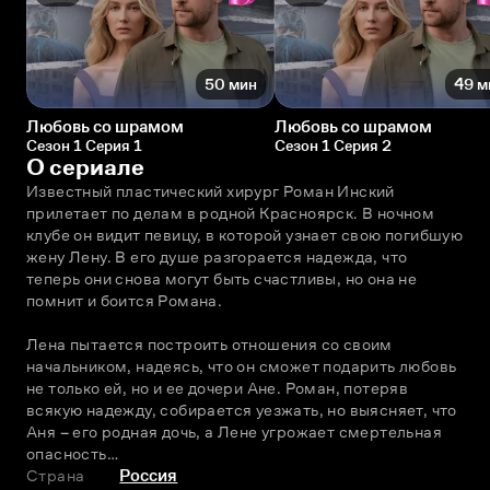
50 мин
49 м
Любовь со шрамом
Любовь со шрамом
Сезон 1 Серия 1
Сезон 1 Серия 2
О сериале
Известный пластический хирург Роман Инский 
прилетает по делам в родной Красноярск. В ночном 
клубе он видит певицу, в которой узнает свою погибшую 
жену Лену. В его душе разгорается надежда, что 
теперь они снова могут быть счастливы, но она не 
помнит и боится Романа. 
Лена пытается построить отношения со своим 
начальником, надеясь, что он сможет подарить любовь 
не только ей, но и ее дочери Ане. Роман, потеряв 
всякую надежду, собирается уезжать, но выясняет, что 
Аня – его родная дочь, а Лене угрожает смертельная 
опасность…
Страна
Россия