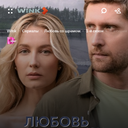
Wink
Сериалы
Любовь со шрамом
1-й сезон
4-я серия