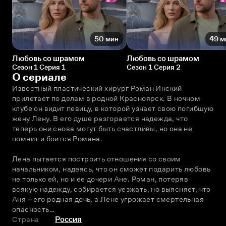
50 мин
49 м
Любовь со шрамом
Любовь со шрамом
Сезон 1 Серия 1
Сезон 1 Серия 2
О сериале
Известный пластический хирург Роман Инский 
прилетает по делам в родной Красноярск. В ночном 
клубе он видит певицу, в которой узнает свою погибшую 
жену Лену. В его душе разгорается надежда, что 
теперь они снова могут быть счастливы, но она не 
помнит и боится Романа. 
Лена пытается построить отношения со своим 
начальником, надеясь, что он сможет подарить любовь 
не только ей, но и ее дочери Ане. Роман, потеряв 
всякую надежду, собирается уезжать, но выясняет, что 
Аня – его родная дочь, а Лене угрожает смертельная 
опасность…
Страна
Россия