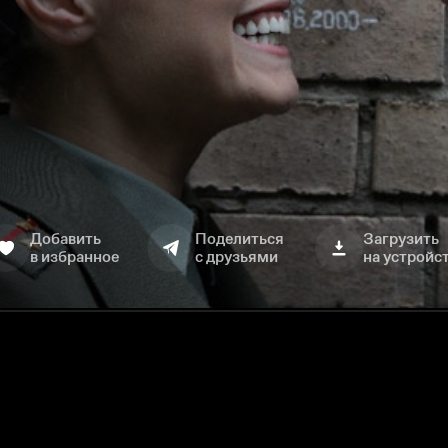
Добавить
Поделиться
Загрузить
в избранное
с друзьями
на устройс