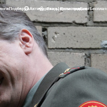
логи
Подборки
Активировать промокод
Вход | Регистрация
Блог
Бесплат