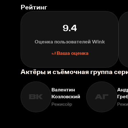
Рейтинг
9.4
Оценка пользователей Wink
Ваша оценка
Актёры и съёмочная группа сер
Валентин
Анд
ВК
АГ
Козловский
Гре
Режиссёр
Режи