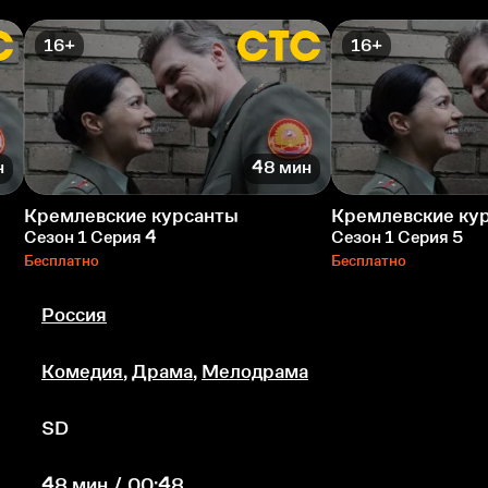
16+
16+
н
48 мин
Кремлевские курсанты
Кремлевские ку
Сезон 1 Серия 4
Сезон 1 Серия 5
Бесплатно
Бесплатно
Россия
Комедия
,
Драма
,
Мелодрама
SD
48 мин / 00:48