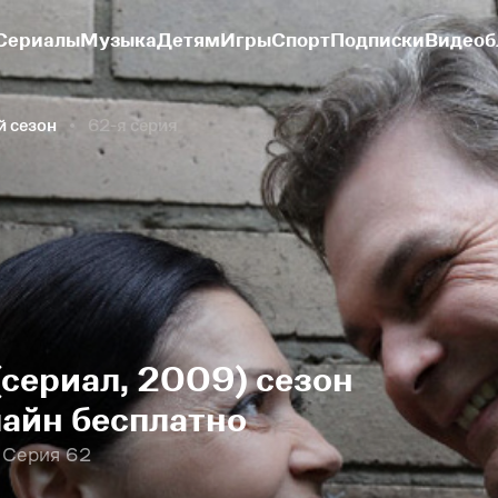
Сериалы
Музыка
Детям
Игры
Спорт
Подписки
Видеоб
й сезон
62-я серия
сериал, 2009) сезон
лайн бесплатно
 Серия 62