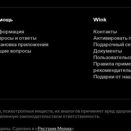
мощь
Wink
формация
Контакты
просы и ответы
Активировать 
тановка приложения
Подарочный с
щие вопросы
Документы
Пользовательс
Правила прим
рекомендатель
Подарки от на
, психотропных веществ, их аналогов причиняет вред здоров
овленную законодательством ответственность.
щены. Сделано в «
Рестрим Медиа
»