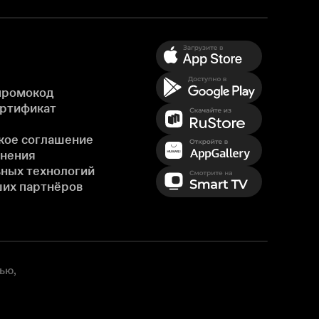
промокод
ертификат
кое соглашение
енения
ных технологий
ших партнёров
ью,