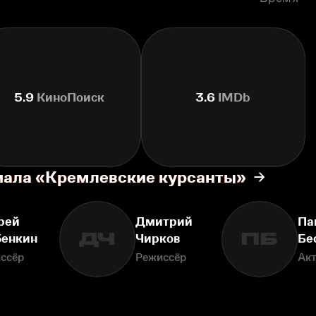
5.9
КиноПоиск
3.6
IMDb
иала «Кремлевские курсанты»
рей
Дмитрий
Па
ДЧ
ПБ
бенкин
Чирков
Бе
ссёр
Режиссёр
Ак