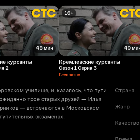
16+
48 мин
49 ми
ие курсанты
Кремлевские курсанты
ия 2
Сезон 1 Серия 3
Бесплатно
ровском училище, и, казалось, что пути 
Страна
ожиданно трое старых друзей — Илья 
Жанр
рников — встречаются в Московском 
тупительных экзаменах.
Качество
Время