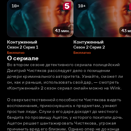
18+
18+
43 мин
43 м
Контуженный
Контуженный
Сезон 2 Серия 1
Сезон 2 Серия 2
Бесплатно
Бесплатно
О сериале
Во втором сезоне детективного сериала полицейский 
Дмитрий Чистяков расследует дело о похищении 
дочери криминального авторитета. Узнайте, сможет ли 
он, как и раньше, использовать свой дар, — смотреть 
«Контуженный» 2 сезон сериал онлайн можно на Wink.
О сверхъестественной способности Чистякова видеть 
воспоминания, прикоснувшись к предметам, узнают 
простые люди. Слухи о его даре доходят до местного 
бандита по прозвищу Ацетон, у которого похитили дочь. 
Ацетон решает шантажировать Чистякова, угрожая 
причинить вред его близким. Однако опер не до конца 