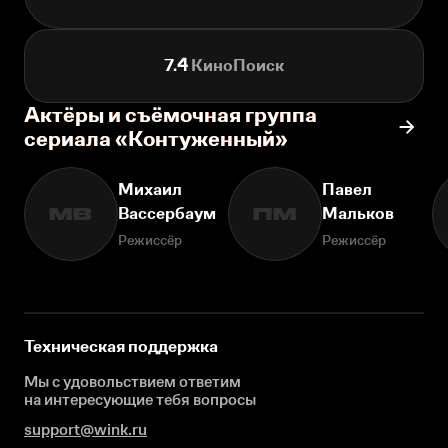
7.4
КиноПоиск
Актёры и съёмочная группа
сериала «Контуженный»
Михаил
Павел
Вассербаум
Мальков
МВ
ПМ
Режиссёр
Режиссёр
Техническая поддержка
Мы с удовольствием ответим
на интересующие
тебя вопросы
support@wink.ru