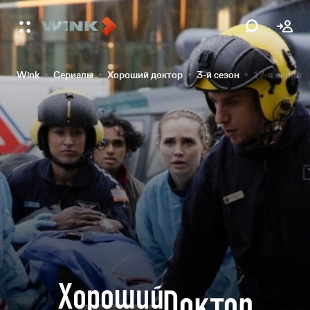
Wink
Сериалы
Хороший доктор
3-й сезон
17-я серия