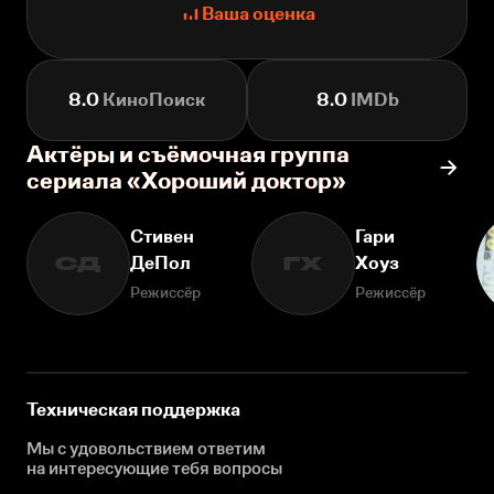
Ваша оценка
8.0
КиноПоиск
8.0
IMDb
Актёры и съёмочная группа
сериала «Хороший доктор»
Стивен
Гари
ДеПол
Хоуз
СД
ГХ
Режиссёр
Режиссёр
Техническая поддержка
Мы с удовольствием ответим
на интересующие
тебя вопросы