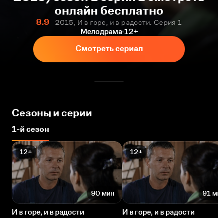
онлайн бесплатно
8.9
2015, И в горе, и в радости. Серия 1
Мелодрама
12+
Смотреть сериал
Сезоны и серии
1-й сезон
12+
12+
90 мин
91 м
И в горе, и в радости
И в горе, и в радости