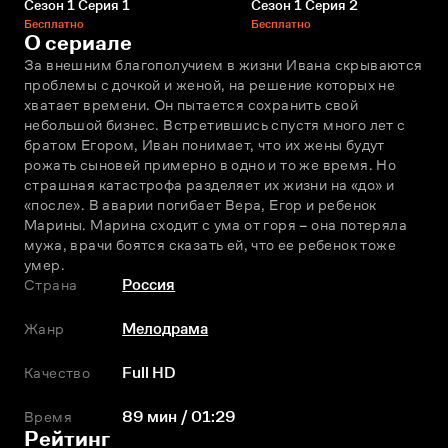
Сезон 1 Серия 1
Сезон 1 Серия 2
Бесплатно
Бесплатно
О сериале
За внешним благополучием в жизни Ивана скрываются 
проблемы с дочкой и женой, на решение которых не 
хватает времени. Он пытается сохранить свой 
небольшой бизнес. Встретившись спустя много лет с 
братом Егором, Иван понимает, что их жены будут 
рожать сыновей примерно в одно и то же время. Но 
страшная катастрофа разделяет их жизни на «до» и 
«после». В аварии погибает Вера, Егор и ребенок 
Марины. Марина сходит с ума от горя – она потеряла 
мужа, врачи боятся сказать ей, что ее ребенок тоже 
умер.
Страна
Россия
Жанр
Мелодрама
Качество
Full HD
Время
89 мин / 01:29
Рейтинг