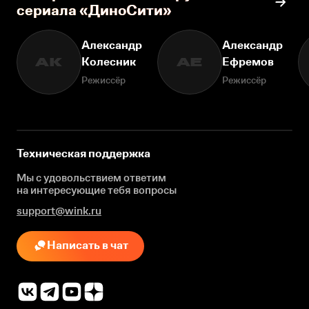
сериала «ДиноСити»
Александр
Александр
Колесник
Ефремов
АК
АЕ
Режиссёр
Режиссёр
Техническая поддержка
Мы с удовольствием ответим
на интересующие
тебя вопросы
support@wink.ru
Написать в чат