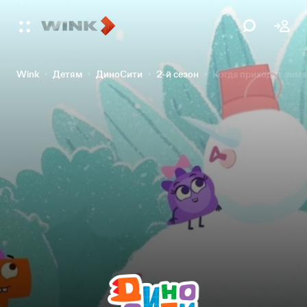
Wink
Детям
ДиноСити
2-й сезон
Когда приходит зима