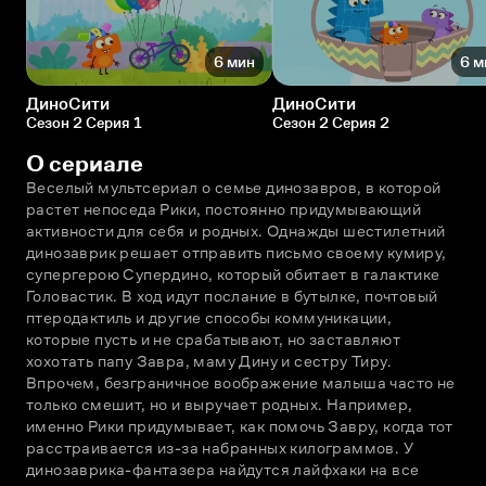
6 мин
6 м
ДиноСити
ДиноСити
Сезон 2 Серия 1
Сезон 2 Серия 2
О сериале
Веселый мультсериал о семье динозавров, в которой 
растет непоседа Рики, постоянно придумывающий 
активности для себя и родных. Однажды шестилетний 
динозаврик решает отправить письмо своему кумиру, 
супергерою Супердино, который обитает в галактике 
Головастик. В ход идут послание в бутылке, почтовый 
птеродактиль и другие способы коммуникации, 
которые пусть и не срабатывают, но заставляют 
хохотать папу Завра, маму Дину и сестру Тиру. 
Впрочем, безграничное воображение малыша часто не 
только смешит, но и выручает родных. Например, 
именно Рики придумывает, как помочь Завру, когда тот 
расстраивается из-за набранных килограммов. У 
динозаврика-фантазера найдутся лайфхаки на все 