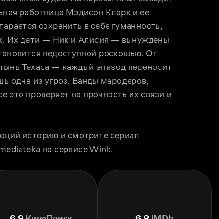
ьная работница Мэдисон Кларк и ее 
тарается сохранить в себе гуманность, 
к. Их дети — Ник и Алисия — вынуждены 
становится недоступной роскошью. От 
тынь Техаса — каждый эпизод переносит 
ь одна из угроз. Банды мародеров, 
 это проверяет на прочность их связи и 
оций историю и смотрите сериал 
mediateka на сервисе Wink.
6.9
КиноПоиск
6.8
IMDb