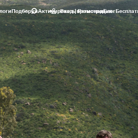
логи
Подборки
Активировать промокод
Вход | Регистрация
Блог
Бесплат