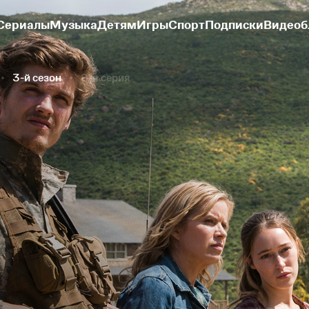
Сериалы
Музыка
Детям
Игры
Спорт
Подписки
Видеоб
3-й сезон
8-я серия