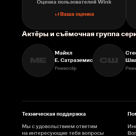
Оценка пользователей Wink
Ваша оценка
Актёры и съёмочная группа сер
Майкл
Сте
МЕ
СШ
Е. Сатраземис
Шв
Режиссёр
Реж
Техническая поддержка
По
Мы с удовольствием ответим
Ин
на интересующие
тебя вопросы
Во