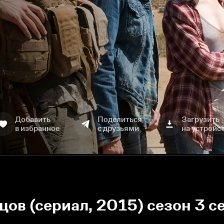
Добавить
Поделиться
Загрузить
в избранное
с друзьями
на устройс
цов (сериал, 2015) сезон 3 с