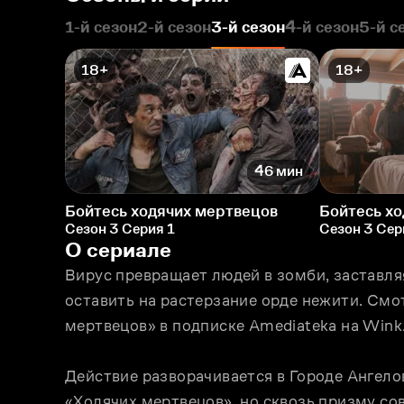
1-й сезон
2-й сезон
3-й сезон
4-й сезон
5-й с
18+
18+
46 мин
Бойтесь ходячих мертвецов
Бойтесь х
Сезон 3 Серия 1
Сезон 3 Сер
О сериале
Вирус превращает людей в зомби, заставляя
оставить на растерзание орде нежити. Смот
мертвецов» в подписке Amediateka на Wink
Действие разворачивается в Городе Ангело
«Ходячих мертвецов», но сквозь призму сов