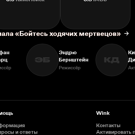
иала «Бойтесь ходячих мертвецов»
фан
Эндрю
К
ЭБ
КД
арц
Бернштейн
Ди
иссёр
Режиссёр
Ак
мощь
Wink
формация
Контакты
просы и ответы
Активировать 