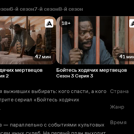
езон
6-й сезон
7-й сезон
8-й сезон
18+
47 мин
41 ми
одячих мертвецов
Бойтесь ходячих мертвецов
ия 2
Сезон 3 Серия 3
 выживших выбирать: кого спасти, а кого 
Страна
рите сериал «Бойтесь ходячих 
Жанр
.
Время
в — параллельно с событиями культовых 
сем иных судеб. На первый план выходит 