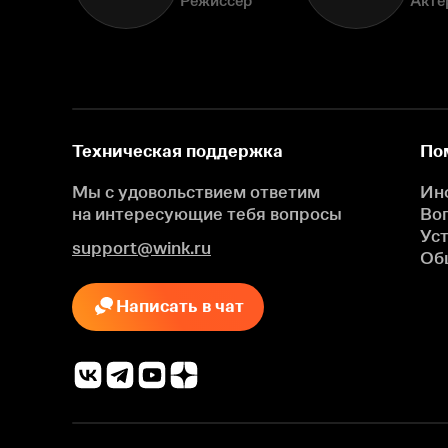
Режиссёр
Актё
Техническая поддержка
По
Мы с удовольствием ответим
Ин
на интересующие
тебя вопросы
Во
Ус
support@wink.ru
Об
Написать в чат