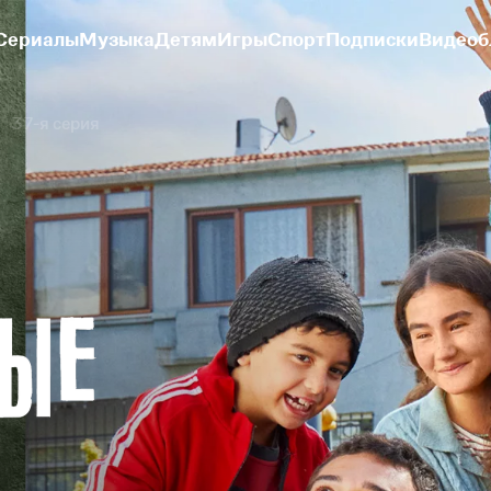
Сериалы
Музыка
Детям
Игры
Спорт
Подписки
Видеоб
37-я серия