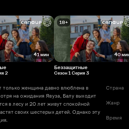
18+
41 мин
40 ми
ные
Беззащитные
ия 2
Сезон 1 Серия 3
т только женщина давно влюблена в 
Страна
отря на ожидания Явуза, Балу выходит 
Жанр
тся в лесу и 20 лет живут спокойной 
стят своих шестерых детей. Однако эту 
Время
ия.