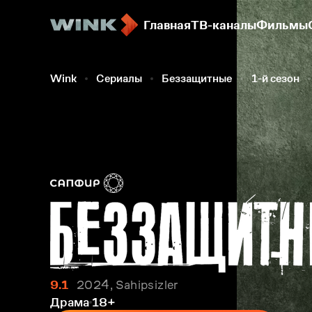
Главная
ТВ-каналы
Фильмы
Wink
Сериалы
Беззащитные
1-й сезон
9.1
2024, Sahipsizler
Драма
18+