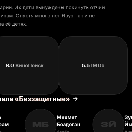
арии. Их дети вынуждены покинуть отчий 
кам. Спустя много лет Явуз так и не 
а её детях.
8.0
КиноПоиск
5.5
IMDb
риала «Беззащитные»
а
Мехмет
Зу
МБ
ЗЙ
рам
Боздоган
Йы