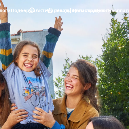
логи
Подборки
Активировать промокод
Вход | Регистрация
Блог
Бесплат