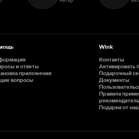
р
Актёр
Ак
мощь
Wink
формация
Контакты
просы и ответы
Активировать 
тановка приложения
Подарочный с
щие вопросы
Документы
Пользовательс
Правила прим
рекомендатель
Подарки от на