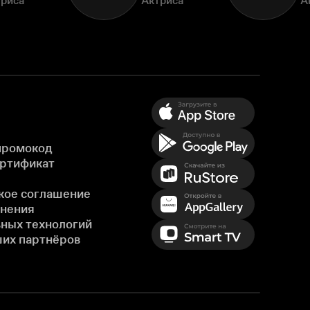
триса
Актриса
А
промокод
ертификат
кое соглашение
енения
ных технологий
ших партнёров