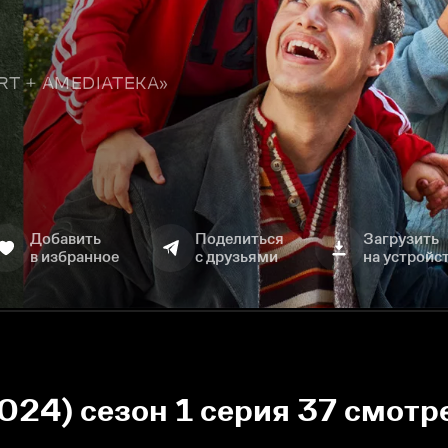
TART + AMEDIATEKA»
Добавить
Поделиться
Загрузить
в избранное
с друзьями
на устройс
024) сезон 1 серия 37 смотр