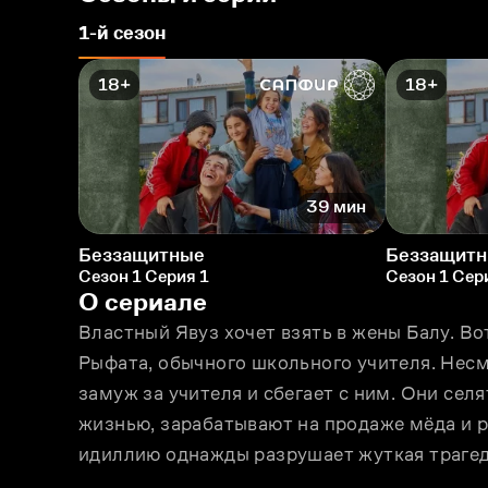
1-й сезон
18+
18+
39 мин
Беззащитные
Беззащит
Сезон 1 Серия 1
Сезон 1 Сер
О сериале
Властный Явуз хочет взять в жены Балу. Во
Рыфата, обычного школьного учителя. Несм
замуж за учителя и сбегает с ним. Они селя
жизнью, зарабатывают на продаже мёда и ра
идиллию однажды разрушает жуткая трагед