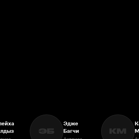
лейха
Эдже
К
ЭБ
КМ
лдыз
Багчи
М