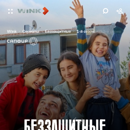
Wink
Сериалы
Беззащитные
1-й сезон
10-я серия