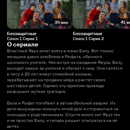
39 мин
41 м
Беззащитные
Беззащитные
Сезон 1 Серия 1
Сезон 1 Серия 2
О сериале
Властный Явуз хочет взять в жены Балу. Вот только 
женщина давно влюблена в Рыфата, обычного 
школьного учителя. Несмотря на ожидания Явуза, Балу 
выходит замуж за учителя и сбегает с ним. Они селятся 
в лесу и 20 лет живут спокойной жизнью, 
зарабатывают на продаже мёда и растят своих 
шестерых детей. Однако эту идиллию однажды 
разрушает жуткая трагедия.
Бала и Рыфат погибают в автомобильной аварии. Их 
дети вынуждены покинуть отчий дом и отправиться за 
помощью к родственникам. Спустя много лет Явуз так 
и не простил Балу, и теперь решает отыграться на её 
детях.