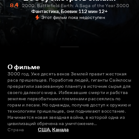
8.4
2000, Battlefield Earth: A Saga of the Year 3000
Фантастика, Боевик
112 мин
12+
Этот фильм пока недоступен
О фильме
3000 год. Уже десять веков Землей правит жестокая 
раса пришельцев. Поработив людей, гиганты Сайклосы 
превратили завоеванную планету в источник сырья для 
своего далекого мира. Избежавшие смерти и рабства 
земляне первобытными племенами рассеялись по 
горам и лесам. Но однажды, получив доступ к оружию и 
технологиям пришельцев, они поднимают восстание. 
Начинается новая звездная война, в которой одна из 
цивилизаций обречена на уничтожение…
Страна
США
,
Канада