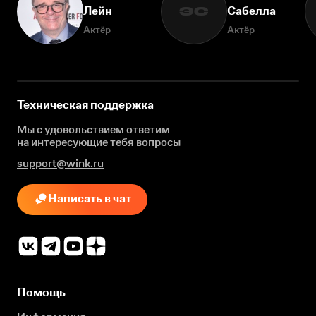
Лейн
Сабелла
ЭС
Актёр
Актёр
Техническая поддержка
Мы с удовольствием ответим
на интересующие
тебя вопросы
support@wink.ru
Написать в чат
Помощь