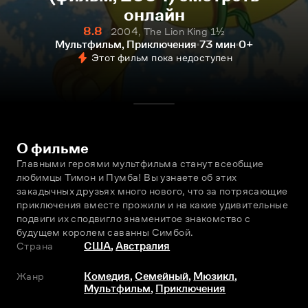
онлайн
8.8
2004, The Lion King 1½
Мультфильм, Приключения
73 мин
0+
Этот фильм пока недоступен
О фильме
Главными героями мультфильма станут всеобщие 
любимцы Тимон и Пумба! Вы узнаете об этих 
закадычных друзьях много нового, что за потрясающие 
приключения вместе прожили и на какие удивительные 
подвиги их сподвигло знаменитое знакомство с 
будущем королем саванны Симбой.
Страна
США
,
Австралия
Жанр
Комедия
,
Семейный
,
Мюзикл
,
Мультфильм
,
Приключения