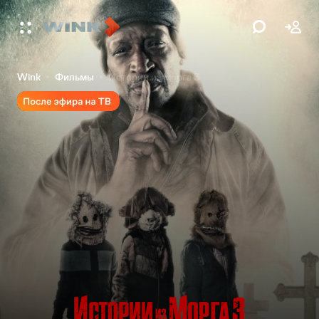
Wink
Фильмы
Истории из морга 3