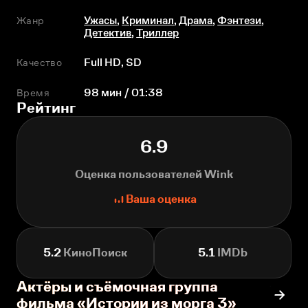
Жанр
Ужасы
,
Криминал
,
Драма
,
Фэнтези
,
Детектив
,
Триллер
Качество
Full HD, SD
Время
98 мин / 01:38
Рейтинг
6.9
Оценка пользователей Wink
Ваша оценка
5.2
КиноПоиск
5.1
IMDb
Актёры и съёмочная группа
фильма «Истории из морга 3»