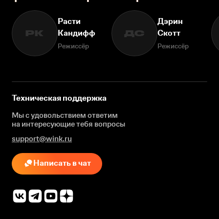
Расти
Дэрин
Кандифф
Скотт
РК
ДС
Режиссёр
Режиссёр
Техническая поддержка
Мы с удовольствием ответим
на интересующие
тебя вопросы
support@wink.ru
Написать в чат