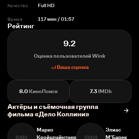
Качество
Full HD
Время
117 мин / 01:57
Рейтинг
9.2
Оценка пользователей Wink
Ваша оценка
8.0
КиноПоиск
7.3
IMDb
Актёры и съёмочная группа
фильма «Дело Коллини»
Марко
Элиас
Кройцпайнтнер
М’Барек
МК
ЭМ