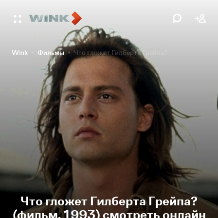
Wink
Фильмы
Что гложет Гилберта Грейпа?
Что гложет Гилберта Грейпа?
(фильм, 1993) смотреть онлайн