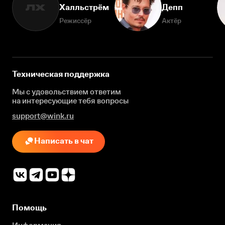
Халльстрём
Депп
ЛХ
Режиссёр
Актёр
Техническая поддержка
Мы с удовольствием ответим
на интересующие
тебя вопросы
support@wink.ru
Написать в чат
Помощь