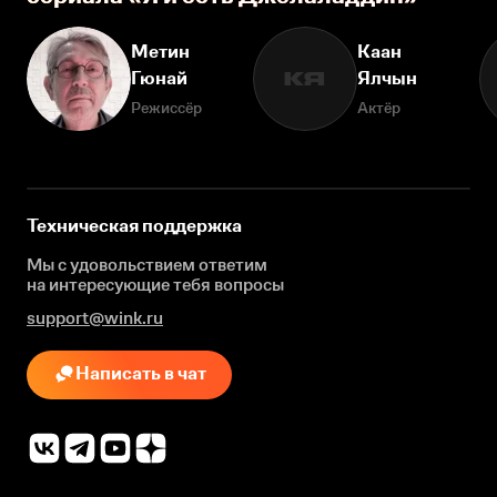
Метин
Каан
Гюнай
Ялчын
КЯ
Режиссёр
Актёр
Техническая поддержка
Мы с удовольствием ответим
на интересующие
тебя вопросы
support@wink.ru
Написать в чат