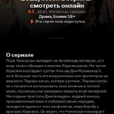
смотреть онлайн
9.1
2021, Mendirman Jaloliddin
Драма, Боевик
18+
Эта серия пока недоступна
О сериале
Пока Чингисхан нападает на Китайскую империю, его 
взор также обращен к землям Хорезмшахов. На троне 
Хорезма восседает султан Ала-ад-Дин Мухаммед II, 
хотя большая часть его вооруженных сил присягнула на 
верность Тюркан-хатун, матери султана. Тюркан-хатун 
не стесняется использовать свое влияние в полной 
мере, поскольку она намерена править всей империей. 
Наследник престола Джелаладдин, мудрый юноша, 
прославленный воин и любимый своим народом, 
находится вдали от этих конфликтов, ведя борьбу с 
врагами Хорезма. Он верит, что Чингисхан планирует 