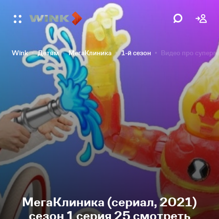
Wink
Детям
МегаКлиника
1-й сезон
Видео про суперг
МегаКлиника (сериал, 2021)
сезон 1 серия 25 смотреть