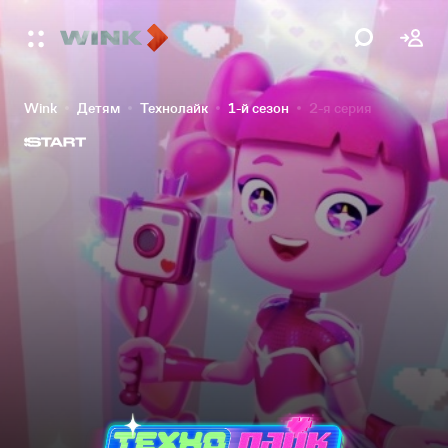
Wink
Детям
Технолайк
1-й сезон
2-я серия