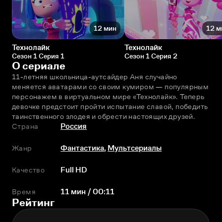
12 мин
12 м
Технолайк
Технолайк
Сезон 1 Серия 1
Сезон 1 Серия 2
О сериале
11-летняя школьница-аутсайдер Аня случайно 
меняется аватарами со своим кумиром — популярным 
персонажем в виртуальном мире «Технолайк». Теперь 
девочке предстоит пройти испытание славой, победить 
таинственного злодея и обрести настоящих друзей.
Страна
Россия
Жанр
Фантастика
,
Мультсериалы
Качество
Full HD
Время
11 мин / 00:11
Рейтинг