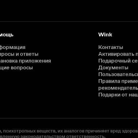
мощь
Wink
формация
Контакты
просы и ответы
Активировать 
тановка приложения
Подарочный с
щие вопросы
Документы
Пользовательс
Правила прим
рекомендатель
Подарки от на
, психотропных веществ, их аналогов причиняет вред здоров
овленную законодательством ответственность.