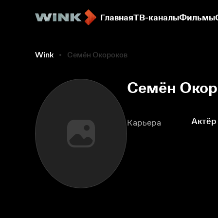
Главная
ТВ-каналы
Фильмы
Wink
Семён Окороков
Семён Окор
Актёр
Карьера