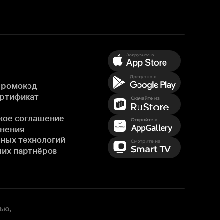
промокод
ертификат
кое соглашение
енения
ных технологий
ших партнёров
ью,