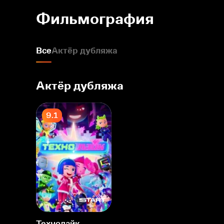
Фильмография
Все
Актёр дубляжа
Актёр дубляжа
9.1
Технолайк