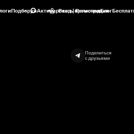
логи
Подборки
Активировать промокод
Вход | Регистрация
Блог
Бесплат
Поделиться
с друзьями