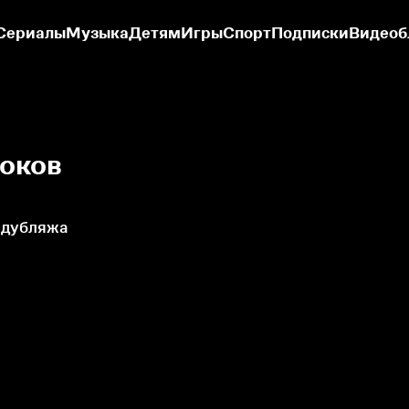
Сериалы
Музыка
Детям
Игры
Спорт
Подписки
Видеоб
оков
 дубляжа