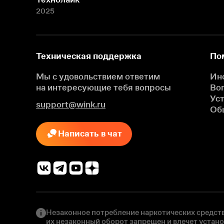
2025
Техническая поддержка
По
Мы с удовольствием ответим
Ин
на интересующие
тебя вопросы
Во
Ус
support@wink.ru
Об
Написать в чат
Незаконное потребление наркотических средств
их незаконный оборот запрещен и влечет устан