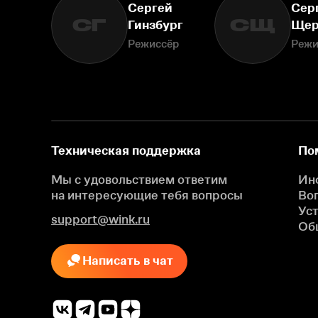
Сергей
Сер
СГ
СЩ
Гинзбург
Щер
Режиссёр
Режи
Техническая поддержка
По
Мы с удовольствием ответим
Ин
на интересующие
тебя вопросы
Во
Ус
support@wink.ru
Об
Написать в чат