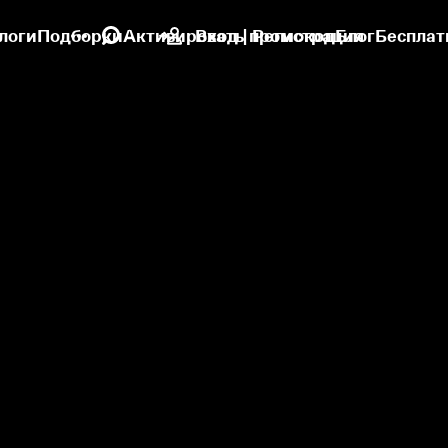
логи
Подборки
Активировать промокод
Вход | Регистрация
Блог
Бесплат