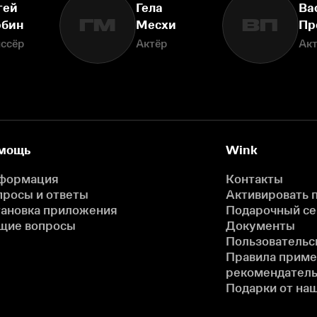
гей
Гела
Ва
ГМ
ВП
бин
Месхи
Пр
ссёр
Актёр
Ак
мощь
Wink
формация
Контакты
просы и ответы
Активировать 
тановка приложения
Подарочный с
щие вопросы
Документы
Пользовательс
Правила прим
рекомендатель
Подарки от на