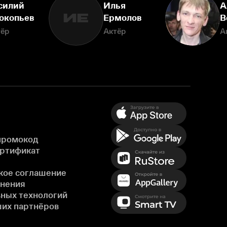
силий
Илья
А
ИЕ
окопьев
Ермолов
В
тёр
Актёр
А
промокод
ертификат
кое соглашение
енения
ных технологий
ших партнёров