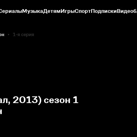
Сериалы
Музыка
Детям
Игры
Спорт
Подписки
Видеоб
он
1-я серия
л, 2013) сезон 1
н